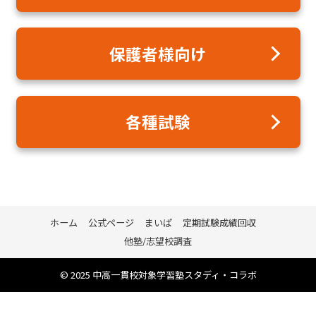
保護者様向け
各種試験
ホーム
公式ページ
まいぱ
定期試験成績回収
他塾/志望校調査
© 2025
中高一貫校対象学習塾スタディ・コラボ